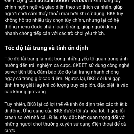
Điểm cộng của
So sánh 8KBET với bk8
là khả năng tùy
chỉnh ngôn ngữ và giao diện theo sở thích cá nhân, giúp
người chơi cảm thấy thoải mái hơn khi sử dụng. BK8 tuy
không hỗ trợ nhiều tùy chọn tùy chỉnh, nhưng lại có hệ
thống menu được phân loại rõ ràng, giúp người dùng
nhanh chóng tiếp cận với các trò chơi yêu thích.
Tốc độ tải trang và tính ổn định
Tốc độ tải trang là một trong những yếu tố quan trọng ảnh
hưởng đến trải nghiệm cá cược. 8KBET sử dụng công nghệ
server tiên tiến, đảm bảo tốc độ tải trang nhanh chóng
ngay cả trong giờ cao điểm. Ngược lại, BK8 đôi khi gặp
tình trạng giật lag khi có lượng truy cập lớn, đặc biệt là vào
các khung giờ vàng.
Tuy nhiên, BK8 lại có lợi thế về tính ổn định trên các thiết bị
di động. Ứng dụng của BK8 được tối ưu hóa tốt, ít gặp lỗi
crash so với nhà cái. Điều này đặc biệt quan trọng đối với
những người chơi thường xuyên sử dụng điện thoại để cá
cược.