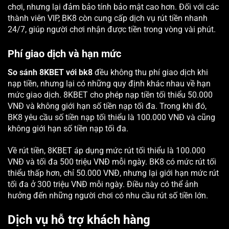
chơi, nhưng lại đảm bảo tính bảo mật cao hơn. Đối với các
thành viên VIP, BK8 còn cung cấp dịch vụ rút tiền nhanh
24/7, giúp người chơi nhận được tiền trong vòng vài phút.
Phí giao dịch và hạn mức
So sánh 8KBET với bk8
đều không thu phí giao dịch khi
nạp tiền, nhưng lại có những quy định khác nhau về hạn
mức giao dịch. 8KBET cho phép nạp tiền tối thiểu 50.000
VNĐ và không giới hạn số tiền nạp tối đa. Trong khi đó,
BK8 yêu cầu số tiền nạp tối thiểu là 100.000 VNĐ và cũng
không giới hạn số tiền nạp tối đa.
Về rút tiền, 8KBET áp dụng mức rút tối thiểu là 100.000
VNĐ và tối đa 500 triệu VNĐ mỗi ngày. BK8 có mức rút tối
thiểu thấp hơn, chỉ 50.000 VNĐ, nhưng lại giới hạn mức rút
tối đa ở 300 triệu VNĐ mỗi ngày. Điều này có thể ảnh
hưởng đến những người chơi có nhu cầu rút số tiền lớn.
Dịch vụ hỗ trợ khách hàng