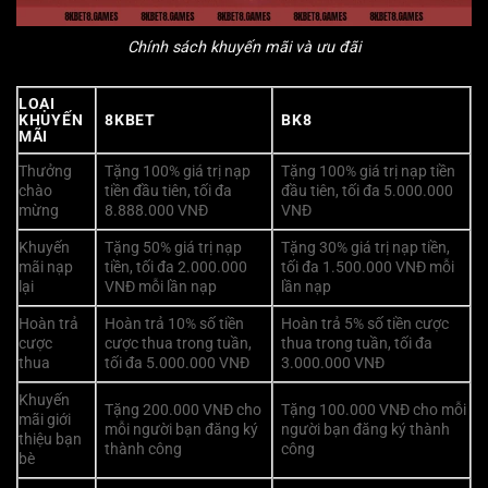
Chính sách khuyến mãi và ưu đãi
LOẠI
KHUYẾN
8KBET
BK8
MÃI
Thưởng
Tặng 100% giá trị nạp
Tặng 100% giá trị nạp tiền
chào
tiền đầu tiên, tối đa
đầu tiên, tối đa 5.000.000
mừng
8.888.000 VNĐ
VNĐ
Khuyến
Tặng 50% giá trị nạp
Tặng 30% giá trị nạp tiền,
mãi nạp
tiền, tối đa 2.000.000
tối đa 1.500.000 VNĐ mỗi
lại
VNĐ mỗi lần nạp
lần nạp
Hoàn trả
Hoàn trả 10% số tiền
Hoàn trả 5% số tiền cược
cược
cược thua trong tuần,
thua trong tuần, tối đa
thua
tối đa 5.000.000 VNĐ
3.000.000 VNĐ
Khuyến
Tặng 200.000 VNĐ cho
Tặng 100.000 VNĐ cho mỗi
mãi giới
mỗi người bạn đăng ký
người bạn đăng ký thành
thiệu bạn
thành công
công
bè