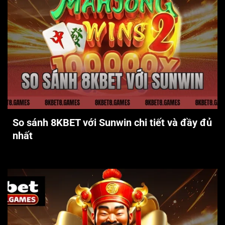
so sánh 8kbet với sunwin
So sánh 8KBET với Sunwin chi tiết và đầy đủ
nhất