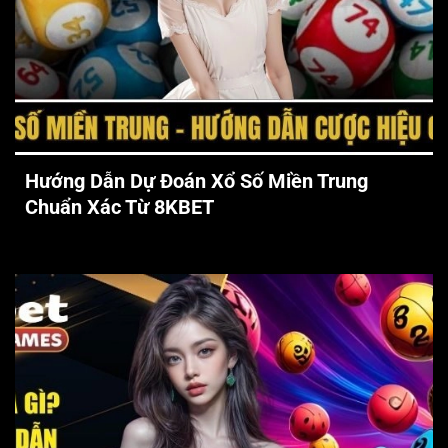
Giới thiệu Xổ số miền Trung tại 8KBET
Hướng Dẫn Dự Đoán Xổ Số Miền Trung
Chuẩn Xác Từ 8KBET