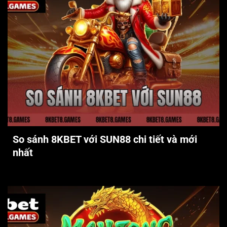
so sánh 8KBET với SUN88
So sánh 8KBET với SUN88 chi tiết và mới
nhất