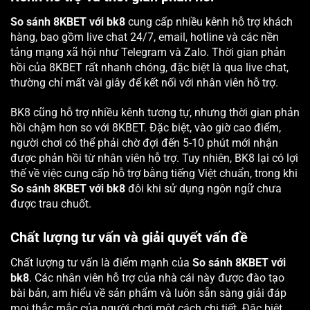
So sánh 8KBET với bk8
cung cấp nhiều kênh hỗ trợ khách
hàng, bao gồm live chat 24/7, email, hotline và các nền
tảng mạng xã hội như Telegram và Zalo. Thời gian phản
hồi của 8KBET rất nhanh chóng, đặc biệt là qua live chat,
thường chỉ mất vài giây để kết nối với nhân viên hỗ trợ.
BK8 cũng hỗ trợ nhiều kênh tương tự, nhưng thời gian phản
hồi chậm hơn so với 8KBET. Đặc biệt, vào giờ cao điểm,
người chơi có thể phải chờ đợi đến 5-10 phút mới nhận
được phản hồi từ nhân viên hỗ trợ. Tuy nhiên, BK8 lại có lợi
thế về việc cung cấp hỗ trợ bằng tiếng Việt chuẩn, trong khi
So sánh 8KBET với bk8
đôi khi sử dụng ngôn ngữ chưa
được trau chuốt.
Chất lượng tư vấn và giải quyết vấn đề
Chất lượng tư vấn là điểm mạnh của
So sánh 8KBET với
bk8
. Các nhân viên hỗ trợ của nhà cái này được đào tạo
bài bản, am hiểu về sản phẩm và luôn sẵn sàng giải đáp
mọi thắc mắc của người chơi một cách chi tiết. Đặc biệt,