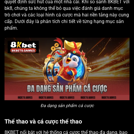
quyết định sức hút của một nhà cái. Khi so sánh 8KBET với
bk8, chúng ta không thể bỏ qua việc đánh giá danh mục
trò chơi và các loại hình cá cược mà hai nền tảng này cung
cấp. Dưới đây là phân tích chi tiết về từng hạng mục sản
phẩm.
Đa dạng sản phẩm cá cược
Thể thao và cá cược thể thao
8KBET nổi bật với hệ thống cá cược thể thao đa dạng, bao