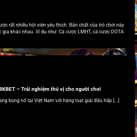
ợc rất nhiều hội viên yêu thích. Bản chất của trò chơi này
ốc gia khác nhau. Ví dụ như: Cá cược LMHT, cá cược DOTA
8KBET – Trải nghiệm thú vị cho người chơi
ng bùng nổ tại Việt Nam với hàng loạt giải đấu hấp [...]