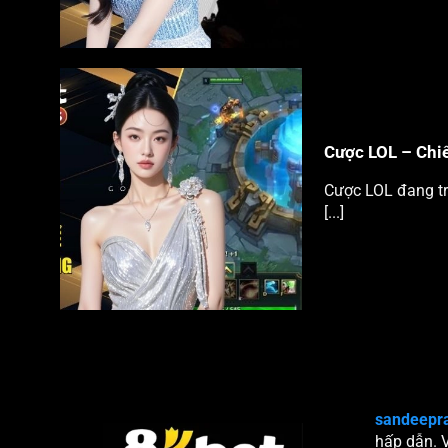
thú vị mang đến số tiền thưởng cực khủng.
Kèo Hot Và Chiến Lược Ăn Chắc
Đồ hoạ website được thiết kế đẹp, hệ thống tướng ph
cuốn hút, đầy thử thách. Đặc biệt, người tham gia có t
Fortnite
Cược LOL – Chi
Fortnite cũng là cái tên không thể bỏ qua trong thể loạ
người chơi trên toàn cầu. Chất lượng đồ hoạ được thiết 
Cược LOL đang tr
được đánh giá khá cao tại Esports 8KBET.
[...]
Khi tham gia tại đây, bạn sẽ được trải nghiệm những tr
Cược LOL - Chiến Lược Phân Tích
chơi khác nhau như Battle Royale, Creative Mode. Nếu
Trận Đấu Để Thắng Dễ Dàng
người khác để có chiến thắng cuối cùng. Thay vì phải 
thế giới của riêng mình khi chọn Creative Mode.
sandeepra
hấp dẫn. V