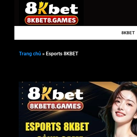
Bỏ
qua
nội
dung
8KBET
Trang chủ
»
Esports 8KBET