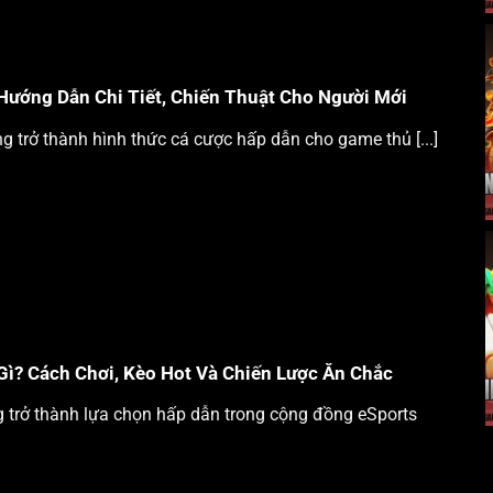
Hướng Dẫn Chi Tiết, Chiến Thuật Cho Người Mới
 trở thành hình thức cá cược hấp dẫn cho game thủ [...]
ân chơi Esport 8KBET
người chơi có thể đặt cược với đa dạng hình thức khác
o nhiều tỷ lệ cược khác. Tại sân chơi chuyên nghiệp sảnh
 người có thể trải nghiệm.
sports 8KBET
ược tham gia đặt cược vào rất nhiều trò chơi khác nhau.
Gì? Cách Chơi, Kèo Hot Và Chiến Lược Ăn Chắc
trở thành lựa chọn hấp dẫn trong cộng đồng eSports
ển rất mạnh mẽ tại Esports 8KBET. Với sự liên kết trực tiếp
ác trận đấu đỉnh cao, sôi động. Cùng đó là các kèo cược