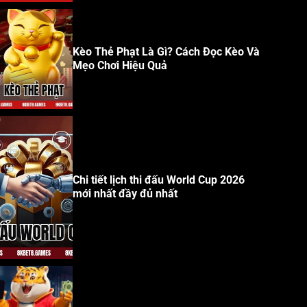
Kèo Thẻ Phạt Là Gì? Cách Đọc Kèo Và
Mẹo Chơi Hiệu Quả
kèo thẻ phạt
Chi tiết lịch thi đấu World Cup 2026
lịch thi đấu
mới nhất đầy đủ nhất
World Cup
2026