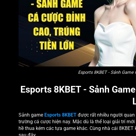
Esports 8KBET - Sảnh Game C
Esports 8KBET - Sảnh Game 
Sảnh game
Esports 8KBET
được rất nhiều người quan 
trường cá cược hiện nay. Mặc dù là thể loại giải trí mớ
hề thua kém các tựa game khác. Cùng nhà cái 8KBET kh
sau đây.