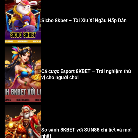
Sicbo 8kbet – Tài Xỉu Xí Ngầu Hấp Dẫn
sicbo 8kbet
Cá cược Esport 8KBET – Trải nghiệm thú
vị cho người chơi
so sánh 8KBET
với LOTO188
So sánh 8KBET với SUN88 chi tiết và mới
nhất