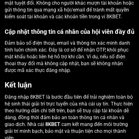
mật tuyệt đối. Không cho người khác mượn tài khoản hoặc
gửi thông tin qua mạng xã hội/email để tránh mất quyền
kiểm soát tài khoản và các khoản tiền trong ví 8KBET.
Cập nhật thông tin cá nhân của hội viên đầy đủ
Đảm bảo số điện thoại, email và thông tin xác minh danh
tính luôn chính xác. Đây là cơ sở để nhận OTP, khôi phục
mật khẩu hoặc liên hệ hỗ trợ khi cần. Ví dụ, nếu số điện
thoại thay đổi mà không cập nhật, bạn sẽ không nhận
được mã xác thực đăng nhập.
Kết luận
Đăng nhập 8KBET là bước đầu tiên để trải nghiệm toàn bộ
hệ sinh thái giải trí trực tuyến của nhà cái uy tín. Thực hiện
theo hướng dẫn chi tiết trên, bạn sẽ truy cập tài khoản dễ
dàng, đồng thời đảm bảo an toàn thông tin cá nhân và
giao dịch. Nhà cái
8KBET
cam kết mang đến môi trường
giải trí minh bạch, bảo mật và thuận tiện cho mọi thành
viên.