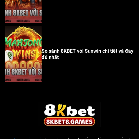
so sánh 8KBET
với SUN88
So sánh 8KBET với Sunwin chi tiết và đầy
đủ nhất
so sánh 8kbet
với sunwin