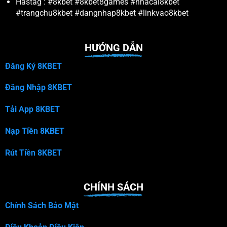
Hastag : #8kbet #8kbet8games #nhacai8kbet
#trangchu8kbet #dangnhap8kbet #linkvao8kbet
HƯỚNG DẪN
Đăng Ký 8KBET
Đăng Nhập 8KBET
Tải App 8KBET
Nạp Tiền 8KBET
Rút Tiền 8KBET
CHÍNH SÁCH
Chính Sách Bảo Mật