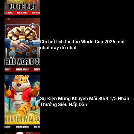
kèo thẻ phạt
Chi tiết lịch thi đấu World Cup 2026 mới
nhất đầy đủ nhất
lịch thi đấu
World Cup 2026
Sự Kiện Mừng Khuyến Mãi 30/4 1/5 Nhận
Thưởng Siêu Hấp Dẫn
Mừng Khuyến
Mãi 30/4 1/5