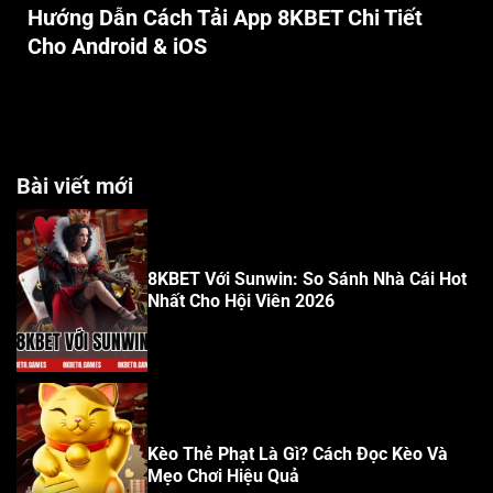
Hướng Dẫn Cách Tải App 8KBET Chi Tiết
Cho Android & iOS
Bài viết mới
8KBET Với Sunwin: So Sánh Nhà Cái Hot
Nhất Cho Hội Viên 2026
8kbet với sunwin
Kèo Thẻ Phạt Là Gì? Cách Đọc Kèo Và
Mẹo Chơi Hiệu Quả