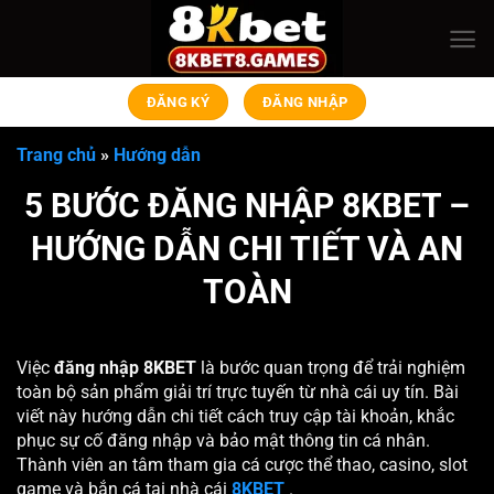
Bỏ
qua
nội
dung
ĐĂNG KÝ
ĐĂNG NHẬP
Trang chủ
»
Hướng dẫn
5 BƯỚC ĐĂNG NHẬP 8KBET –
HƯỚNG DẪN CHI TIẾT VÀ AN
TOÀN
Việc
đăng nhập 8KBET
là bước quan trọng để trải nghiệm
toàn bộ sản phẩm giải trí trực tuyến từ nhà cái uy tín. Bài
viết này hướng dẫn chi tiết cách truy cập tài khoản, khắc
phục sự cố đăng nhập và bảo mật thông tin cá nhân.
Thành viên an tâm tham gia cá cược thể thao, casino, slot
game và bắn cá tại nhà cái
8KBET
.