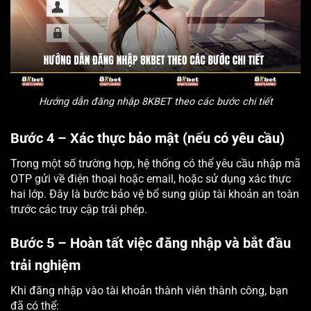
Hướng dẫn đăng nhập 8KBET theo các bước chi tiết
Bước 4 – Xác thực bảo mật (nếu có yêu cầu)
Trong một số trường hợp, hệ thống có thể yêu cầu nhập mã
OTP gửi về điện thoại hoặc email, hoặc sử dụng xác thực
hai lớp. Đây là bước bảo vệ bổ sung giúp tài khoản an toàn
trước các truy cập trái phép.
Bước 5 – Hoàn tất việc đăng nhập và bắt đầu
trải nghiệm
Khi đăng nhập vào tài khoản thành viên thành công, bạn
đã có thể: