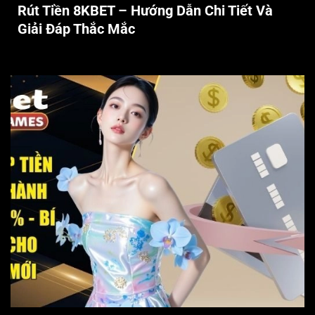
Rút Tiền 8KBET – Hướng Dẫn Chi Tiết Và
Giải Đáp Thắc Mắc
Cách Nạp Tiền 8KBET Thành Công 100% - Bí Quyết Cho
Người Mới