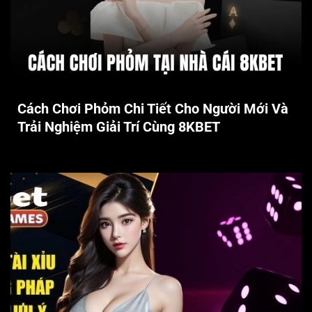
Cách chơi Phỏm tại nhà cái 8KBET
Cách Chơi Phỏm Chi Tiết Cho Người Mới Và
Trải Nghiệm Giải Trí Cùng 8KBET