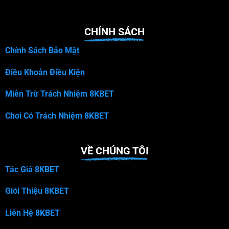
CHÍNH SÁCH
Chính Sách Bảo Mật
Điều Khoản Điều Kiện
Miễn Trừ Trách Nhiệm 8KBET
Chơi Có Trách Nhiệm 8KBET
VỀ CHÚNG TÔI
Tác Giả 8KBET
Giới Thiệu 8KBET
Liên Hệ 8KBET