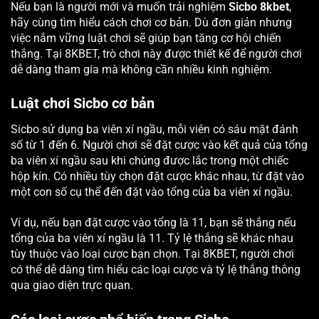
Nếu bạn là người mới và muốn trải nghiệm
Sicbo 8kbet
,
hãy cùng tìm hiểu cách chơi cơ bản. Dù đơn giản nhưng
việc nắm vững luật chơi sẽ giúp bạn tăng cơ hội chiến
thắng. Tại 8KBET, trò chơi này được thiết kế để người chơi
dễ dàng tham gia mà không cần nhiều kinh nghiệm.
Luật chơi Sicbo cơ bản
Sicbo sử dụng ba viên xí ngầu, mỗi viên có sáu mặt đánh
số từ 1 đến 6. Người chơi sẽ đặt cược vào kết quả của tổng
ba viên xí ngầu sau khi chúng được lắc trong một chiếc
hộp kín. Có nhiều tùy chọn đặt cược khác nhau, từ đặt vào
một con số cụ thể đến đặt vào tổng của ba viên xí ngầu.
Ví dụ, nếu bạn đặt cược vào tổng là 11, bạn sẽ thắng nếu
tổng của ba viên xí ngầu là 11. Tỷ lệ thắng sẽ khác nhau
tùy thuộc vào loại cược bạn chọn. Tại 8KBET, người chơi
có thể dễ dàng tìm hiểu các loại cược và tỷ lệ thắng thông
qua giao diện trực quan.