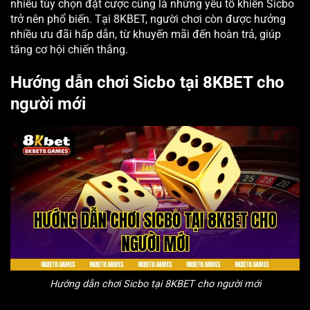
nhiều tùy chọn đặt cược cũng là những yếu tố khiến Sicbo
trở nên phổ biến. Tại 8KBET, người chơi còn được hưởng
nhiều ưu đãi hấp dẫn, từ khuyến mãi đến hoàn trả, giúp
tăng cơ hội chiến thắng.
Hướng dẫn chơi Sicbo tại 8KBET cho
người mới
Hướng dẫn chơi Sicbo tại 8KBET cho người mới