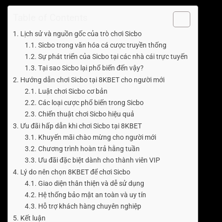
Table of Contents
Lịch sử và nguồn gốc của trò chơi Sicbo
Sicbo trong văn hóa cá cược truyền thống
Sự phát triển của Sicbo tại các nhà cái trực tuyến
Tại sao Sicbo lại phổ biến đến vậy?
Hướng dẫn chơi Sicbo tại 8KBET cho người mới
Luật chơi Sicbo cơ bản
Các loại cược phổ biến trong Sicbo
Chiến thuật chơi Sicbo hiệu quả
Ưu đãi hấp dẫn khi chơi Sicbo tại 8KBET
Khuyến mãi chào mừng cho người mới
Chương trình hoàn trả hằng tuần
Ưu đãi đặc biệt dành cho thành viên VIP
Lý do nên chọn 8KBET để chơi Sicbo
Giao diện thân thiện và dễ sử dụng
Hệ thống bảo mật an toàn và uy tín
Hỗ trợ khách hàng chuyên nghiệp
Kết luận