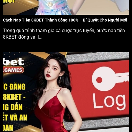
Người Mới
Bước 1: Mở giao diện chính của nền tảng.
Bước 2: Chọn khu vực đăng nhập trên thanh công cụ.
Cách Nạp Tiền 8KBET Thành Công 100% – Bí Quyết Cho Người Mới
Bước 3: Nhập chính xác tên tài khoản đã đăng ký.
Trong quá trình tham gia cá cược trực tuyến, bước nạp tiền
8KBET đóng vai [...]
Bước 4: Điền mật khẩu tương ứng.
Bước 5: Kiểm tra lại dữ liệu vừa nhập.
Bước 6: Nhấn nút xác nhận để truy cập hệ thống.
Bước 7: Kích hoạt bảo mật hai lớp nếu có nhu cầu.
Người dùng nên tránh đăng nhập trên thiết bị công cộng để
đảm bảo an toàn thông tin cá nhân. Việc thay đổi mật khẩu
định kỳ khoảng 30 ngày một lần cũng là giải pháp giúp
nâng cao khả năng bảo vệ tài khoản hiệu quả hơn.
Quy trình nạp rút tiền thực hiện như thế nào?
Giao dịch là hoạt động được thực hiện thường xuyên nên
cần hiểu rõ quy trình. Thao tác đúng sẽ giúp việc xử lý diễn