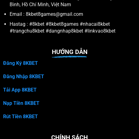
Bình, Hồ Chí Minh, Việt Nam
Email :
8kbet8games@gmail.com
Hastag : #8kbet #8kbet8games #nhacai8kbet
#trangchu8kbet #dangnhap8kbet #linkvao8kbet
HƯỚNG DẪN
Đăng Ký 8KBET
Đăng Nhập 8KBET
Tải App 8KBET
Nạp Tiền 8KBET
Rút Tiền 8KBET
CHÍNH SÁCH