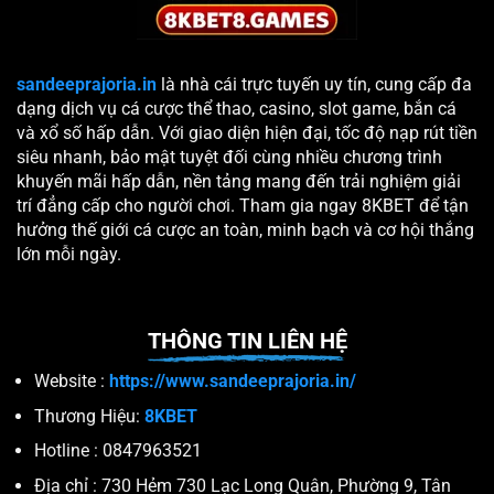
sandeeprajoria.in
là nhà cái trực tuyến uy tín, cung cấp đa
dạng dịch vụ cá cược thể thao, casino, slot game, bắn cá
và xổ số hấp dẫn. Với giao diện hiện đại, tốc độ nạp rút tiền
siêu nhanh, bảo mật tuyệt đối cùng nhiều chương trình
khuyến mãi hấp dẫn, nền tảng mang đến trải nghiệm giải
trí đẳng cấp cho người chơi. Tham gia ngay 8KBET để tận
hưởng thế giới cá cược an toàn, minh bạch và cơ hội thắng
lớn mỗi ngày.
THÔNG TIN LIÊN HỆ
Website :
https://www.sandeeprajoria.in/
Thương Hiệu:
8KBET
Hotline : 0847963521
Địa chỉ : 730 Hẻm 730 Lạc Long Quân, Phường 9, Tân