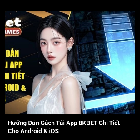
Hướng Dẫn Cách Tải App 8KBET Chi Tiết Cho Android &
iOS
Hướng Dẫn Cách Tải App 8KBET Chi Tiết
Cho Android & iOS