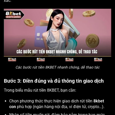
xác.
Các bước rút tiền 8KBET nhanh chóng, dễ thao tác
Bước 3: Điền đúng và đủ thông tin giao dịch
Trong biểu mẫu rút tiền 8KBET, bạn cần:
Chọn phương thức thực hiện giao dịch rút tiền
8kbet
con
phù hợp (ngân hàng nội địa, ví điện tử, crypto…).
Nhập số tiền muốn rút, đảm bảo nằm trong hạn mức