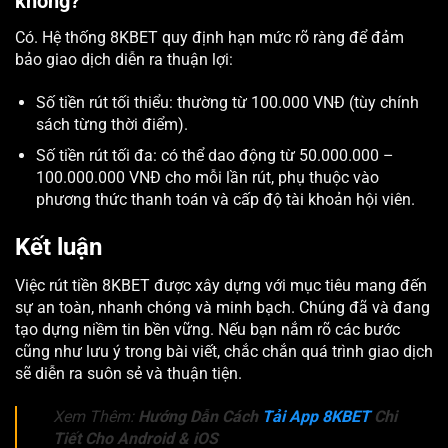
không?
Có. Hệ thống 8KBET quy định hạn mức rõ ràng để đảm
bảo giao dịch diễn ra thuận lợi:
Số tiền rút tối thiểu: thường từ 100.000 VNĐ (tùy chính
sách từng thời điểm).
Số tiền rút tối đa: có thể dao động từ 50.000.000 –
100.000.000 VNĐ cho mỗi lần rút, phụ thuộc vào
phương thức thanh toán và cấp độ tài khoản hội viên.
Kết luận
Việc rút tiền 8KBET được xây dựng với mục tiêu mang đến
sự an toàn, nhanh chóng và minh bạch. Chúng đã và đang
tạo dựng niềm tin bền vững. Nếu bạn nắm rõ các bước
cũng như lưu ý trong bài viết, chắc chắn quá trình giao dịch
sẽ diễn ra suôn sẻ và thuận tiện.
Xem Thêm:
Hướng Dẫn Cách
Tải App 8KBET
Chi
Tiết Cho Android & iOS