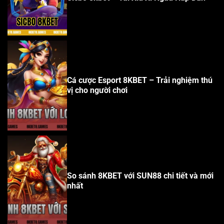
sicbo 8kbet
Cá cược Esport 8KBET – Trải nghiệm thú
vị cho người chơi
so sánh 8KBET
với LOTO188
So sánh 8KBET với SUN88 chi tiết và mới
nhất
so sánh 8KBET
với SUN88