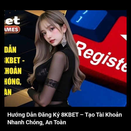
Hướng Dẫn Đăng Ký 8KBET - Tạo Tài Khoản Nhanh Chóng,
An Toàn
Hướng Dẫn Đăng Ký 8KBET – Tạo Tài Khoản
Nhanh Chóng, An Toàn