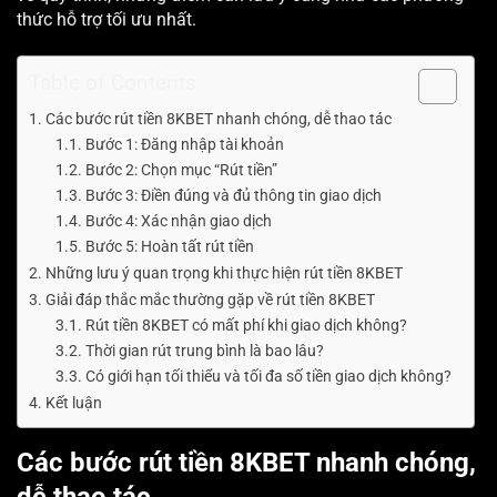
thức hỗ trợ tối ưu nhất.
Table of Contents
Các bước rút tiền 8KBET nhanh chóng, dễ thao tác
Bước 1: Đăng nhập tài khoản
Bước 2: Chọn mục “Rút tiền”
Bước 3: Điền đúng và đủ thông tin giao dịch
Bước 4: Xác nhận giao dịch
Bước 5: Hoàn tất rút tiền
Những lưu ý quan trọng khi thực hiện rút tiền 8KBET
Giải đáp thắc mắc thường gặp về rút tiền 8KBET
Rút tiền 8KBET có mất phí khi giao dịch không?
Thời gian rút trung bình là bao lâu?
Có giới hạn tối thiểu và tối đa số tiền giao dịch không?
Kết luận
Các bước rút tiền 8KBET nhanh chóng,
dễ thao tác