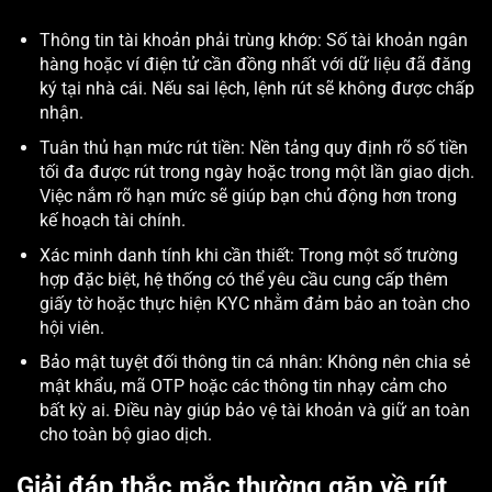
Thông tin tài khoản phải trùng khớp: Số tài khoản ngân
hàng hoặc ví điện tử cần đồng nhất với dữ liệu đã đăng
ký tại nhà cái. Nếu sai lệch, lệnh rút sẽ không được chấp
nhận.
Tuân thủ hạn mức rút tiền: Nền tảng quy định rõ số tiền
tối đa được rút trong ngày hoặc trong một lần giao dịch.
Việc nắm rõ hạn mức sẽ giúp bạn chủ động hơn trong
kế hoạch tài chính.
Xác minh danh tính khi cần thiết: Trong một số trường
hợp đặc biệt, hệ thống có thể yêu cầu cung cấp thêm
giấy tờ hoặc thực hiện KYC nhằm đảm bảo an toàn cho
hội viên.
Bảo mật tuyệt đối thông tin cá nhân: Không nên chia sẻ
mật khẩu, mã OTP hoặc các thông tin nhạy cảm cho
bất kỳ ai. Điều này giúp bảo vệ tài khoản và giữ an toàn
cho toàn bộ giao dịch.
Giải đáp thắc mắc thường gặp về rút