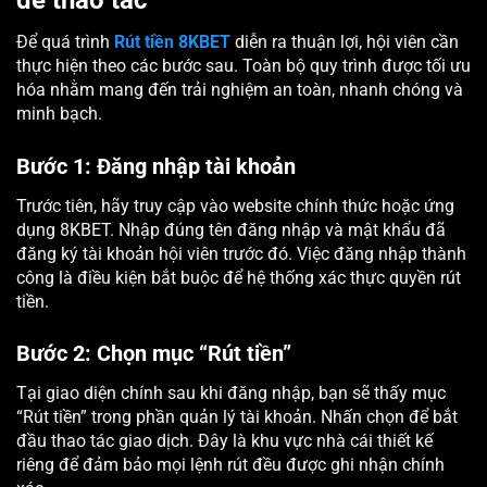
Để quá trình
Rút tiền 8KBET
diễn ra thuận lợi, hội viên cần
thực hiện theo các bước sau. Toàn bộ quy trình được tối ưu
hóa nhằm mang đến trải nghiệm an toàn, nhanh chóng và
minh bạch.
Bước 1: Đăng nhập tài khoản
Trước tiên, hãy truy cập vào website chính thức hoặc ứng
dụng 8KBET. Nhập đúng tên đăng nhập và mật khẩu đã
đăng ký tài khoản hội viên trước đó. Việc đăng nhập thành
công là điều kiện bắt buộc để hệ thống xác thực quyền rút
tiền.
Bước 2: Chọn mục “Rút tiền”
Tại giao diện chính sau khi đăng nhập, bạn sẽ thấy mục
“Rút tiền” trong phần quản lý tài khoản. Nhấn chọn để bắt
đầu thao tác giao dịch. Đây là khu vực nhà cái thiết kế
riêng để đảm bảo mọi lệnh rút đều được ghi nhận chính