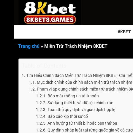
Bỏ
qua
nội
dung
8KBET
Trang chủ
»
Miễn Trừ Trách Nhiệm 8KBET
Table of Contents
Tìm Hiểu Chính Sách Miễn Trừ Trách Nhiệm 8KBET Chi Tiế
Mục đích chính của chính sách miễn trừ trách nhiệ
Phạm vi áp dụng chính sách miễn trừ trách nhiệm 
Bảo mật thông tin tài khoản
Sử dụng thiết bị và dữ liệu chính xác
Tuân thủ quy định và giao dịch hợp lệ
Báo cáo kịp thời sự cố
Ảnh hưởng từ thiết bị hoặc bên thứ ba
Quy định pháp luật tại từng quốc gia về cá cượ