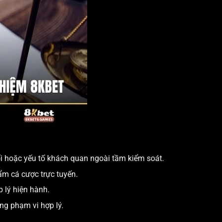
ối hoặc yếu tố khách quan ngoài tầm kiểm soát.
ẩm cá cược trực tuyến.
 lý hiện hành.
ong phạm vi hợp lý.