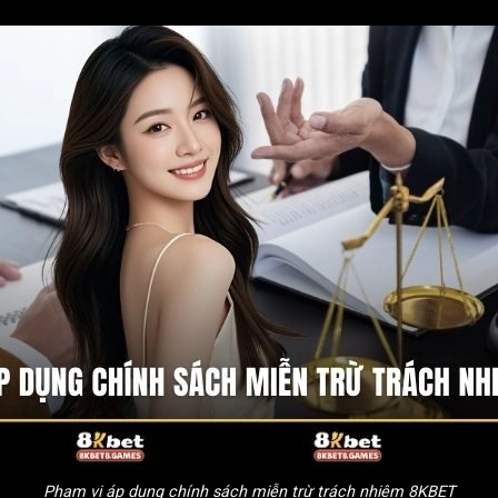
Phạm vi áp dụng chính sách miễn trừ trách nhiệm 8KBET