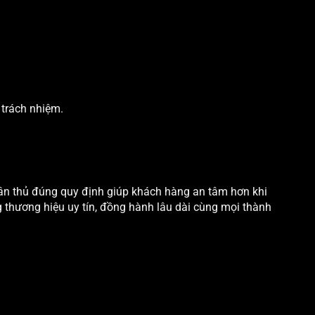
 trách nhiệm.
uân thủ đúng quy định giúp khách hàng an tâm hơn khi
g thương hiệu uy tín, đồng hành lâu dài cùng mọi thành