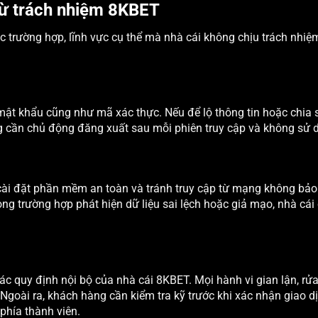
rừ trách nhiệm 8KBET
 trường hợp, lĩnh vực cụ thể mà nhà cái không chịu trách nhiệm
 mật khẩu cũng như mã xác thực. Nếu để lộ thông tin hoặc chia 
ng cần chủ động đăng xuất sau mỗi phiên truy cập và không sử 
cài đặt phần mềm an toàn và tránh truy cập từ mạng không bảo 
rong trường hợp phát hiện dữ liệu sai lệch hoặc giả mạo, nhà cá
c quy định nội bộ của nhà cái 8KBET. Mọi hành vi gian lận, rửa
goài ra, khách hàng cần kiểm tra kỹ trước khi xác nhận giao dịc
 phía thành viên.