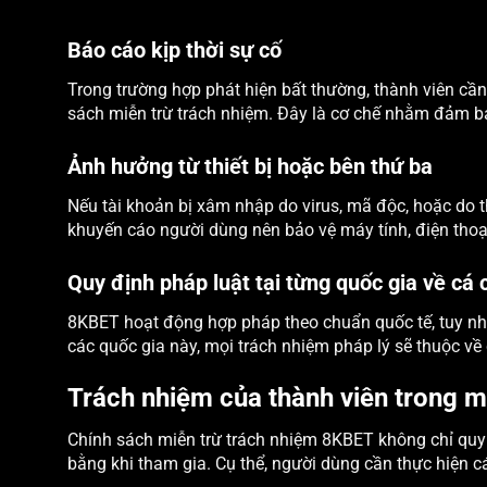
Báo cáo kịp thời sự cố
Trong trường hợp phát hiện bất thường, thành viên cần
sách miễn trừ trách nhiệm. Đây là cơ chế nhằm đảm bả
Ảnh hưởng từ thiết bị hoặc bên thứ ba
Nếu tài khoản bị xâm nhập do virus, mã độc, hoặc do t
khuyến cáo người dùng nên bảo vệ máy tính, điện thoạ
Quy định pháp luật tại từng quốc gia về cá
8KBET hoạt động hợp pháp theo chuẩn quốc tế, tuy nhi
các quốc gia này, mọi trách nhiệm pháp lý sẽ thuộc về
Trách nhiệm của thành viên trong m
Chính sách miễn trừ trách nhiệm 8KBET không chỉ quy 
bằng khi tham gia. Cụ thể, người dùng cần thực hiện c