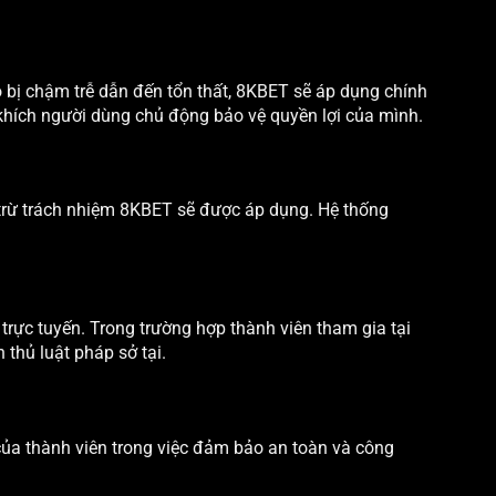
o bị chậm trễ dẫn đến tổn thất, 8KBET sẽ áp dụng chính
khích người dùng chủ động bảo vệ quyền lợi của mình.
n trừ trách nhiệm 8KBET sẽ được áp dụng. Hệ thống
rực tuyến. Trong trường hợp thành viên tham gia tại
thủ luật pháp sở tại.
của thành viên trong việc đảm bảo an toàn và công