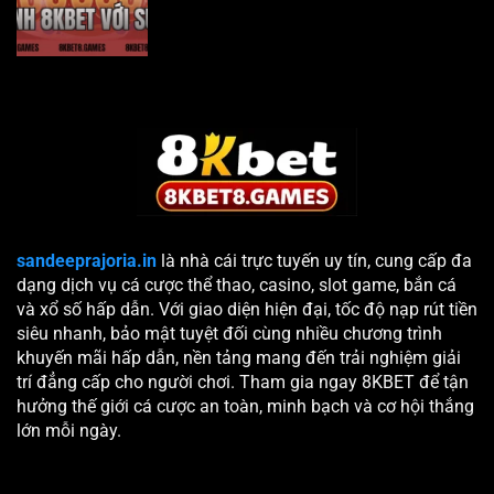
với sunwin
sandeeprajoria.in
là nhà cái trực tuyến uy tín, cung cấp đa
dạng dịch vụ cá cược thể thao, casino, slot game, bắn cá
và xổ số hấp dẫn. Với giao diện hiện đại, tốc độ nạp rút tiền
siêu nhanh, bảo mật tuyệt đối cùng nhiều chương trình
khuyến mãi hấp dẫn, nền tảng mang đến trải nghiệm giải
trí đẳng cấp cho người chơi. Tham gia ngay 8KBET để tận
hưởng thế giới cá cược an toàn, minh bạch và cơ hội thắng
lớn mỗi ngày.