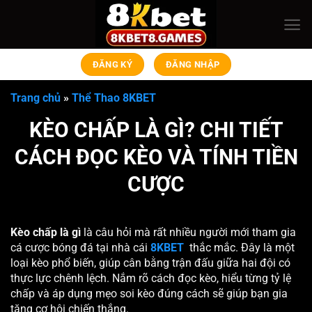
Bỏ
qua
nội
dung
ĐĂNG KÝ
ĐĂNG NHẬP
Trang chủ
»
Thể Thao 8KBET
KÈO CHẤP LÀ GÌ? CHI TIẾT
CÁCH ĐỌC KÈO VÀ TÍNH TIỀN
CƯỢC
Kèo chấp là gì
là câu hỏi mà rất nhiều người mới tham gia
cá cược bóng đá tại nhà cái
8KBET
thắc mắc. Đây là một
loại kèo phổ biến, giúp cân bằng trận đấu giữa hai đội có
thực lực chênh lệch. Nắm rõ cách đọc kèo, hiểu từng tỷ lệ
chấp và áp dụng mẹo soi kèo đúng cách sẽ giúp bạn gia
tăng cơ hội chiến thắng.