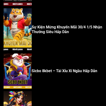
Sự Kiện Mừng Khuyến Mãi 30/4 1/5 Nhận
Thưởng Siêu Hấp Dẫn
Mừng Khuyến
Mãi 30/4 1/5
Sicbo 8kbet – Tài Xỉu Xí Ngầu Hấp Dẫn
sicbo 8kbet