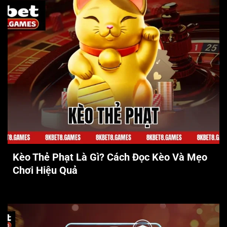
kèo thẻ phạt
Kèo Thẻ Phạt Là Gì? Cách Đọc Kèo Và Mẹo
Chơi Hiệu Quả