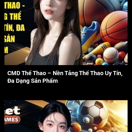
CMD Thể Thao - Nền Tảng Thể Thao Uy Tín, Đa Dạng Sản
Phẩm
CMD Thể Thao – Nền Tảng Thể Thao Uy Tín,
Đa Dạng Sản Phẩm