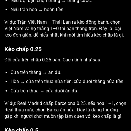
Nếu đội bạn chọn thắng → thắng cược.
Nếu trận hòa → hoàn tiền.
Ví dụ: Trận Việt Nam – Thái Lan ra kèo đồng banh, chọn
Việt Nam và họ thắng 1–0 thì bạn thắng trọn. Đây là loại
kèo đơn giản, dễ hiểu nhất khi mới tìm hiểu kèo chấp là gì.
Kèo chấp 0.25
Đội cửa trên chấp 0.25 bàn. Cách tính như sau:
Cửa trên thắng → ăn đủ.
Hòa → cửa trên thua nửa tiền, cửa dưới thắng nửa tiền.
Cửa trên thua → cửa dưới ăn đủ.
Ví dụ: Real Madrid chấp Barcelona 0.25, nếu hòa 1–1, chọn
Real thua nửa, chọn Barca ăn nửa. Đây là dạng thường
gặp khi người chơi muốn tập làm quen với kèo chấp là gì.
Kèo chấp 0.5