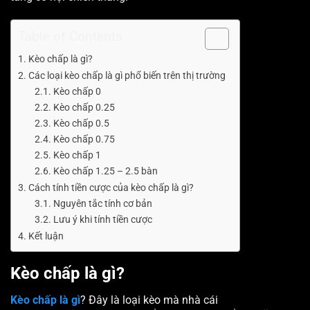
Table of Contents
Kèo chấp là gì?
Các loại kèo chấp là gì phổ biến trên thị trường
Kèo chấp 0
Kèo chấp 0.25
Kèo chấp 0.5
Kèo chấp 0.75
Kèo chấp 1
Kèo chấp 1.25 – 2.5 bàn
Cách tính tiền cược của kèo chấp là gì?
Nguyên tắc tính cơ bản
Lưu ý khi tính tiền cược
Kết luận
Kèo chấp là gì?
Kèo chấp là gì
? Đây là loại kèo mà nhà cái