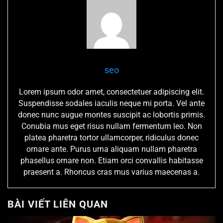
seo
Lorem ipsum odor amet, consectetuer adipiscing elit.
Suspendisse sodales iaculis neque mi porta. Vel ante
donec nunc augue montes suscipit ac lobortis primis.
Conubia mus eget risus nullam fermentum leo. Non
platea pharetra tortor ullamcorper, ridiculus donec
ornare ante. Purus urna aliquam nullam pharetra
phasellus ornare non. Etiam orci convallis habitasse
praesent a. Rhoncus cras mus varius maecenas a.
BÀI VIẾT LIÊN QUAN