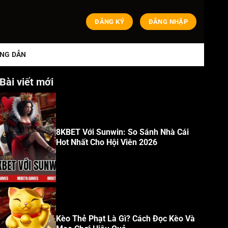
ĐĂNG KÝ
ĐĂNG NHẬP
NG DẪN
Bài viết mới
8KBET Với Sunwin: So Sánh Nhà Cái
Hot Nhất Cho Hội Viên 2026
8kbet với
sunwin
Kèo Thẻ Phạt Là Gì? Cách Đọc Kèo Và