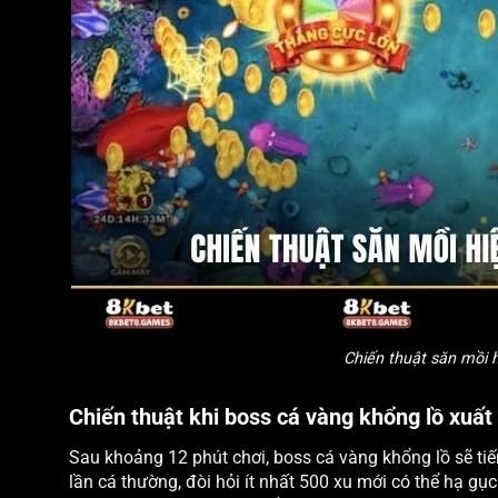
Chiến thuật săn mồi 
Chiến thuật khi boss cá vàng khổng lồ xuất
Sau khoảng 12 phút chơi, boss cá vàng khổng lồ sẽ ti
lần cá thường, đòi hỏi ít nhất 500 xu mới có thể hạ gục