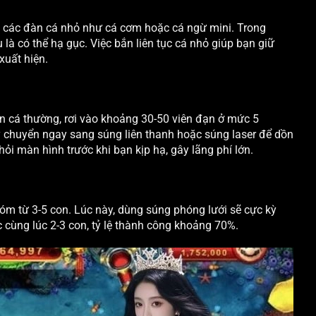
o các đàn cá nhỏ như cá cơm hoặc cá ngừ mini. Trong
là có thể hạ gục. Việc bắn liên tục cá nhỏ giúp bạn giữ
xuất hiện.
n cá thường, rơi vào khoảng 30-50 viên đạn ở mức 5
ãy chuyển ngay sang súng liên thanh hoặc súng laser để dồn
hỏi màn hình trước khi bạn kịp hạ, gây lãng phí lớn.
óm từ 3-5 con. Lúc này, dùng súng phóng lưới sẽ cực kỳ
c cùng lúc 2-3 con, tỷ lệ thành công khoảng 70%.