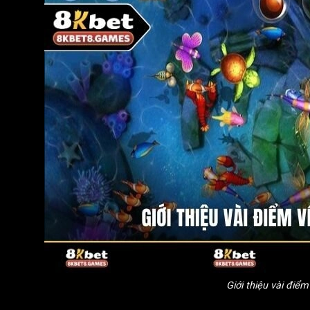
Giới thiệu vài điểm