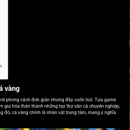
ạn
cá vàng
 với phong cách đơn giản nhưng đầy cuốn hút. Tựa game
m gia hóa thân thành những tay thợ săn cá chuyên nghiệp,
g đó, cá vàng chính là nhân vật trung tâm, mang ý nghĩa