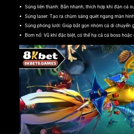
Súng liên thanh: Bắn nhanh, thích hợp khi đàn cá x
Súng laser: Tạo ra chùm sáng quét ngang màn hình, 
Súng phóng lưới: Giúp bắt gọn nhóm cá di chuyển g
Bom nổ: Vũ khí đặc biệt, có thể hạ cả cá boss hoặc c