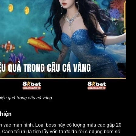
hiệu quả trong câu cá vàng
 hiện
ến vào màn hình. Loại boss này có lượng máu cao gấp 20
. Cách tối ưu là tích lũy vốn trước đó rồi sử dụng bom nổ