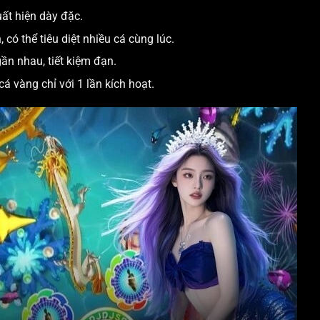
uất hiện dày đặc.
có thể tiêu diệt nhiều cá cùng lúc.
ần nhau, tiết kiệm đạn.
á vàng chỉ với 1 lần kích hoạt.