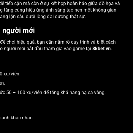
 dễ tiếp cận mà còn ở sự kết hợp hoàn hảo giữa đồ họa và
ung tăng cùng hiệu ứng ánh sáng tạo nên một không gian
ng lặn sâu dưới lòng đại dương thật sự.
o người mới
ể chơi hiệu quả, bạn cần nắm rõ quy trình và biết cách
cho người mới bắt đầu tham gia vào game tại
8kbet vn
.
0 xu/viên.
en.
mức 50 – 100 xu/viên để tăng khả năng hạ cá vàng.
 mạnh khác nhau: