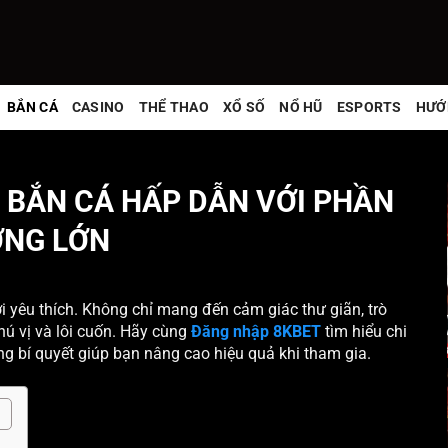
BẮN CÁ
CASINO
THỂ THAO
XỔ SỐ
NỔ HŨ
ESPORTS
HƯỚ
 BẮN CÁ HẤP DẪN VỚI PHẦN
NG LỚN
 yêu thích. Không chỉ mang đến cảm giác thư giãn, trò
hú vị và lôi cuốn. Hãy cùng
Đăng nhập 8KBET
tìm hiểu chi
ng bí quyết giúp bạn nâng cao hiệu quả khi tham gia.